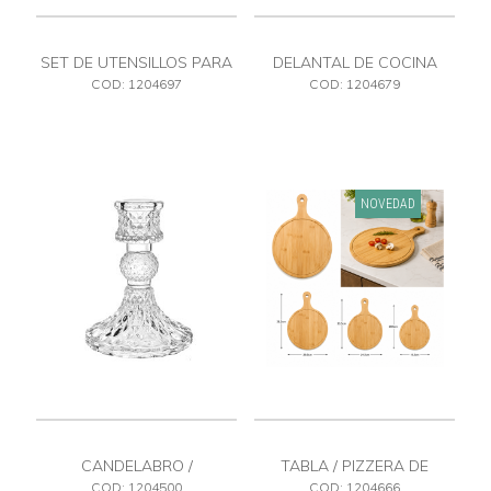
SET DE UTENSILLOS PARA
DELANTAL DE COCINA
QUESO
COD: 1204697
COD: 1204679
NOVEDAD
CANDELABRO /
TABLA / PIZZERA DE
PORTAVELAS 104 X 80
BAMBU MED
COD: 1204500
COD: 1204666