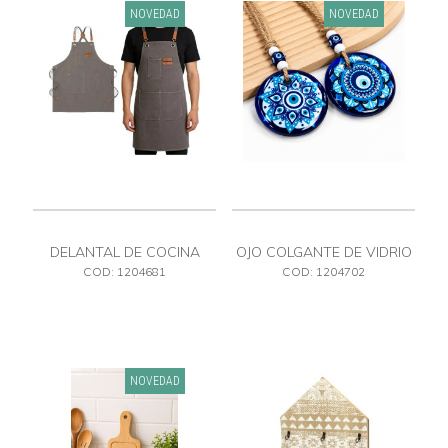
NOVEDAD
NOVEDAD
DELANTAL DE COCINA
OJO COLGANTE DE VIDRIO
11.5 X 24
COD: 1204681
COD: 1204702
NOVEDAD