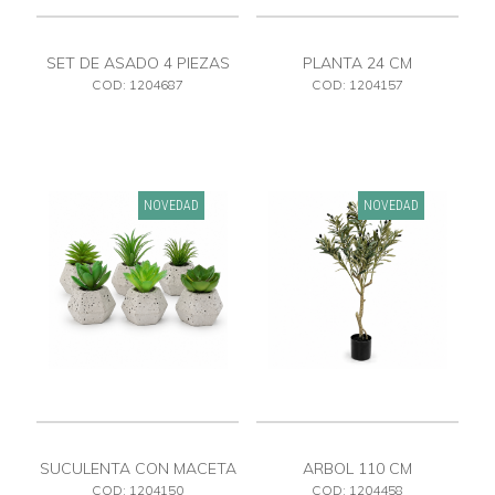
SET DE ASADO 4 PIEZAS
PLANTA 24 CM
CON MALETIN
COD: 1204687
COD: 1204157
NOVEDAD
NOVEDAD
SUCULENTA CON MACETA
ARBOL 110 CM
COD: 1204150
COD: 1204458