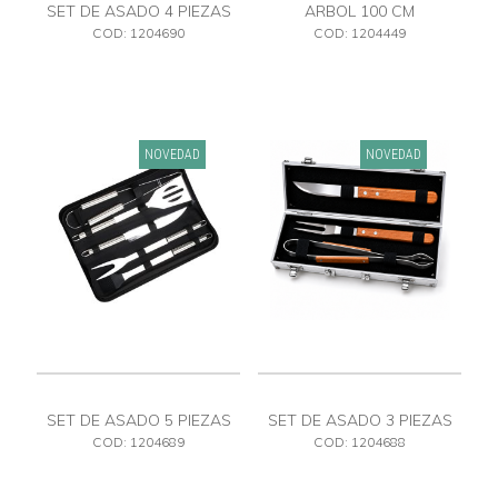
SET DE ASADO 4 PIEZAS
ARBOL 100 CM
ESTUCHE CON CIERRE
COD: 1204690
COD: 1204449
NOVEDAD
NOVEDAD
SET DE ASADO 5 PIEZAS
SET DE ASADO 3 PIEZAS
ESTUCHE CON CIERRE
CON MALETIN
COD: 1204689
COD: 1204688