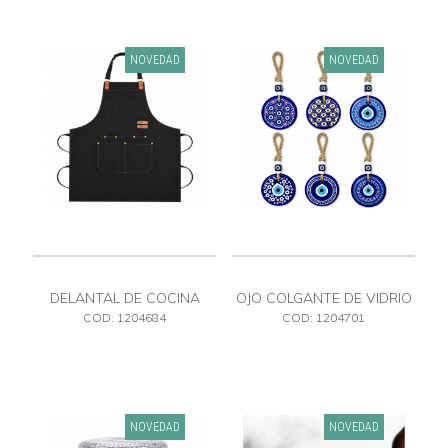
NOVEDAD
NOVEDAD
DELANTAL DE COCINA
OJO COLGANTE DE VIDRIO
7.5 X 20
COD: 1204684
COD: 1204701
NOVEDAD
NOVEDAD