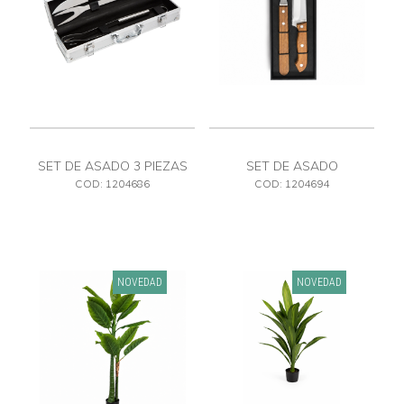
SET DE ASADO 3 PIEZAS
SET DE ASADO
CON MALETIN
COD: 1204686
COD: 1204694
NOVEDAD
NOVEDAD