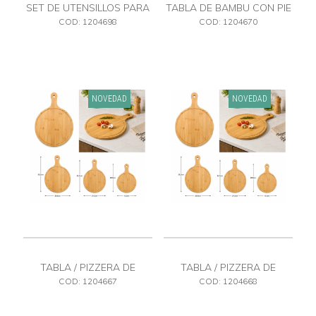
SET DE UTENSILLOS PARA
TABLA DE BAMBU CON PIE
QUESO
36 X 26
COD: 1204698
COD: 1204670
NOVEDAD
NOVEDAD
TABLA / PIZZERA DE
TABLA / PIZZERA DE
BAMBU CH
BAMBU GDE
COD: 1204667
COD: 1204668