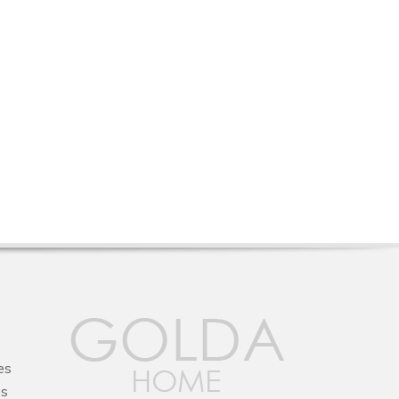
es
os