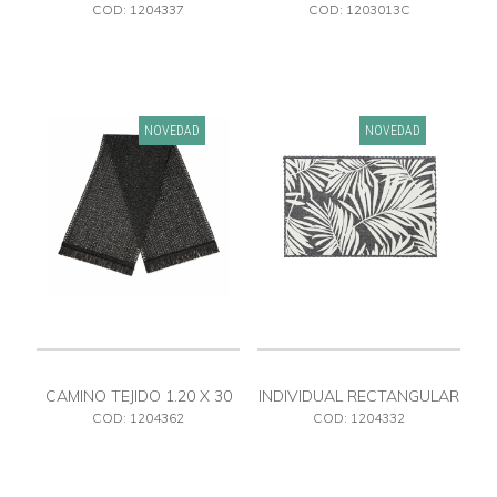
ESTAMPADO
COD: 1204337
COD: 1203013C
NOVEDAD
NOVEDAD
CAMINO TEJIDO 1.20 X 30
INDIVIDUAL RECTANGULAR
ESTAMPADO
COD: 1204362
COD: 1204332