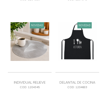
NOVEDAD
NOVEDAD
INDIVIDUAL RELIEVE
DELANTAL DE COCINA
PLATEADO PVC
COD: 1204345
COD: 1204683