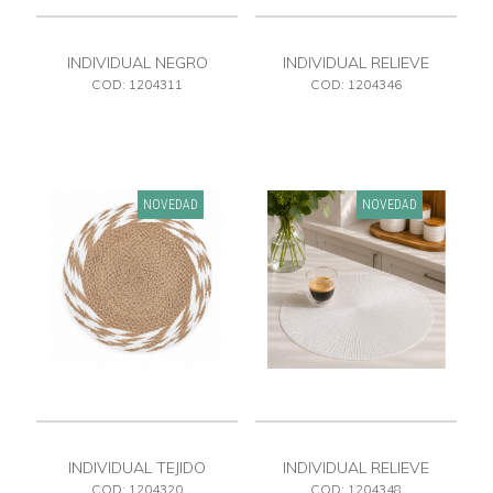
INDIVIDUAL NEGRO
INDIVIDUAL RELIEVE
BLANCO PVC
COD: 1204311
COD: 1204346
NOVEDAD
NOVEDAD
INDIVIDUAL TEJIDO
INDIVIDUAL RELIEVE
BLANCO PVC
COD: 1204320
COD: 1204348