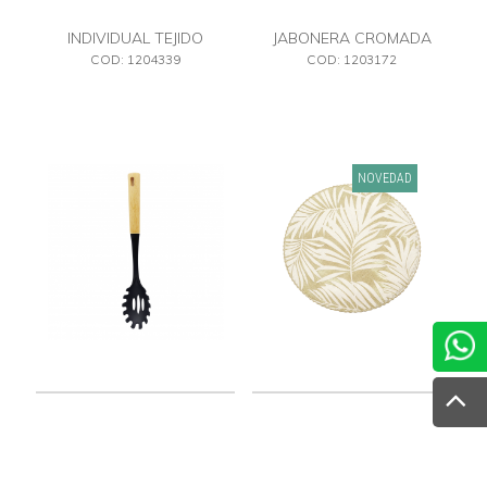
INDIVIDUAL TEJIDO
JABONERA CROMADA
COD: 1204339
COD: 1203172
NOVEDAD
PASTERA
INDIVIDUAL REDONDO
ESTAMPADO
COD: 1203013G
COD: 1204355